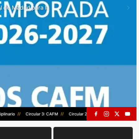
nario
//
Circular 3: CAFM
//
Circular 2: CAFM
//
Periodo de trans