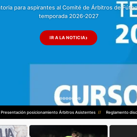
Pruebas físicas
›
DESCARGAR
esentación posicionamiento Árbitros Asistentes
//
Reglamento discipli