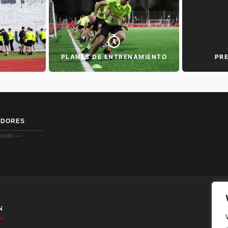
PLANES DE ENTRENAMIENTO
PR
ADORES
ente —
N