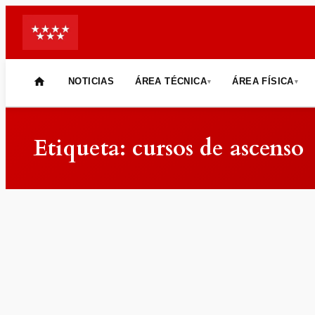
NOTICIAS
ÁREA TÉCNICA
ÁREA FÍSICA
▾
▾
INICIO
Saltar
al
Etiqueta:
cursos de ascenso
contenido