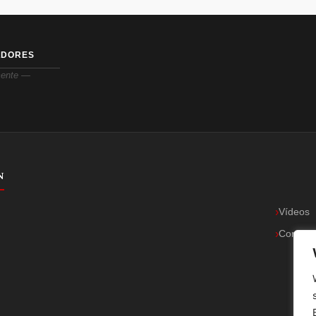
ADORES
ente —
N
Vídeos
Contact