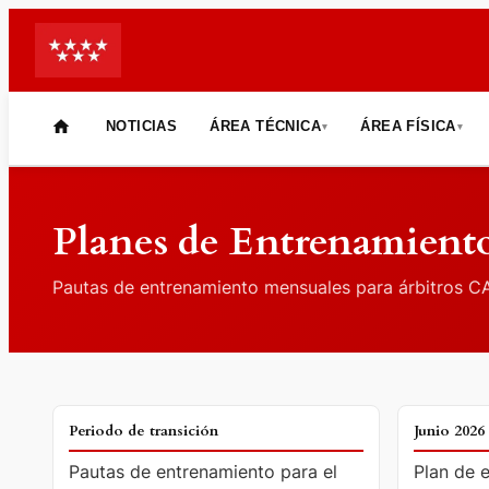
NOTICIAS
ÁREA TÉCNICA
ÁREA FÍSICA
▾
▾
INICIO
Planes de Entrenamient
Pautas de entrenamiento mensuales para árbitros 
PERIODO DE TRANSICIÓN
JUNIO 2026
Periodo de transición
Junio 2026
Pautas de entrenamiento para el
Plan de 