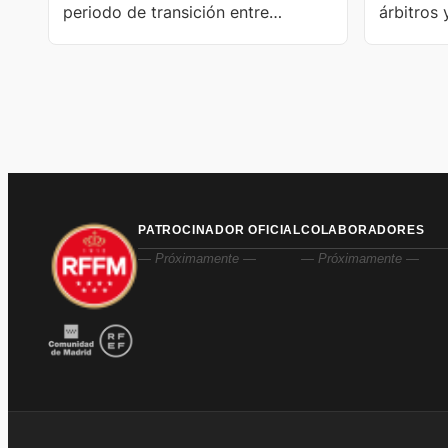
periodo de transición entre
árbitros 
temporadas.
2026
PATROCINADOR OFICIAL
COLABORADORES
— Próximamente —
— Próximamente —