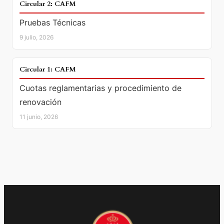
DOCUMENTO
Circular 2: CAFM
Pruebas Técnicas
9 julio, 2026
DOCUMENTO
Circular 1: CAFM
Cuotas reglamentarias y procedimiento de
renovación
11 junio, 2026