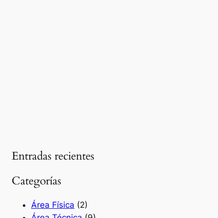
Este usuario aún no ha añadido información a su
perfil.
Entradas recientes
Categorías
Área Física
(2)
Área Técnica
(9)